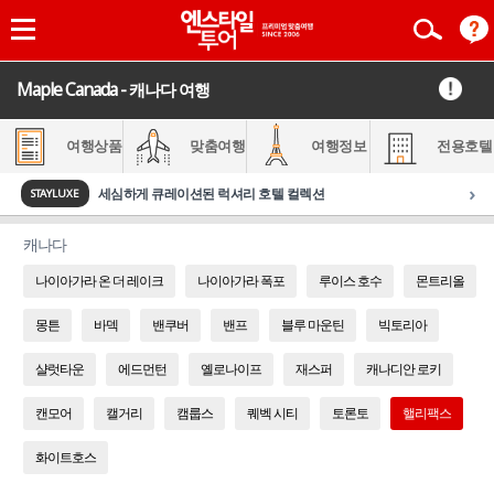
Maple Canada - 캐나다 여행
여행상품
맞춤여행
여행정보
전용호텔
›
세심하게 큐레이션된 럭셔리 호텔 컬렉션
STAYLUXE
캐나다
나이아가라 온 더 레이크
나이아가라 폭포
루이스 호수
몬트리올
몽튼
바덱
밴쿠버
밴프
블루 마운틴
빅토리아
샬럿타운
에드먼턴
옐로나이프
재스퍼
캐나디안 로키
캔모어
캘거리
캠룹스
퀘벡 시티
토론토
핼리팩스
화이트호스