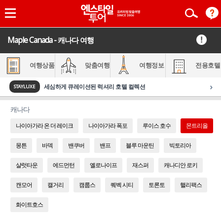
Maple Canada - 캐나다 여행
여행상품
맞춤여행
여행정보
전용호텔
›
세심하게 큐레이션된 럭셔리 호텔 컬렉션
STAYLUXE
캐나다
나이아가라 온 더 레이크
나이아가라 폭포
루이스 호수
몬트리올
몽튼
바덱
밴쿠버
밴프
블루 마운틴
빅토리아
샬럿타운
에드먼턴
옐로나이프
재스퍼
캐나디안 로키
캔모어
캘거리
캠룹스
퀘벡 시티
토론토
핼리팩스
화이트호스